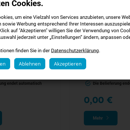
zen Cookies.
okies, um eine Vielzahl von Services anzubieten, unsere Web
n sowie Werbung entsprechend Ihrer Interessen auszuspiele
lick auf "Akzeptieren" willigen Sie der Verwendung von Cook
uswahl jederzeit unter „Einstellungen“ ändern, anpassen ode
ionen finden Sie in der
Datenschutzerklärung
.
e Oderzeitung
Märkische Z
gen
Ablehnen
Akzeptieren
stenlos lesen
2 Wochen kostenlos
rung endet automatisch
Die Belieferung en
0,00 €
Mehr