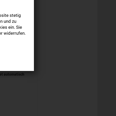
site stetig
n und zu
ies ein. Sie
r widerrufen.
eitung
 lesen
det automatisch