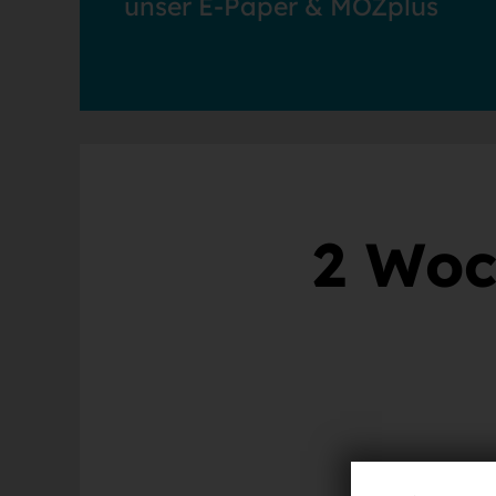
unser E-Paper & MOZplus
2 Woc