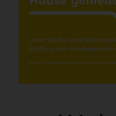
Hause genieß
Lesen Sie die unser Digitalpak
MOZplus zum Sonderpreis für
Einen 5 € Rossmann-Gutschein erhalten Sie zu I