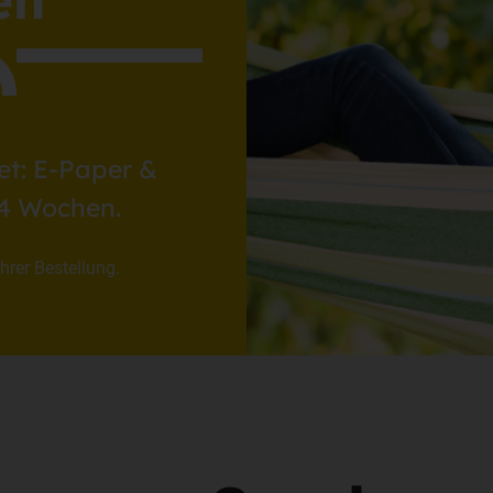
en
et: E-Paper &
 4 Wochen.
hrer Bestellung.