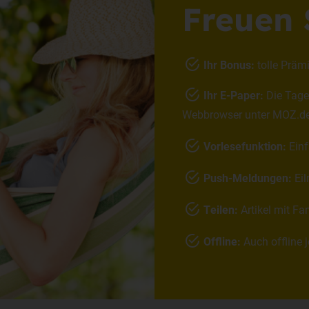
Freuen S
Ihr Bonus:
tolle Prämi
Ihr E-Paper:
Die Tages
Webbrowser unter MOZ.de
Vorlesefunktion:
Einf
Push-Meldungen:
Eil
Teilen:
Artikel mit Fa
Offline:
Auch offline j