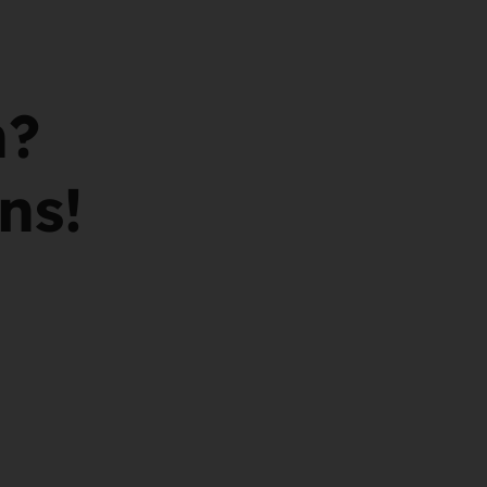
n?
ns!