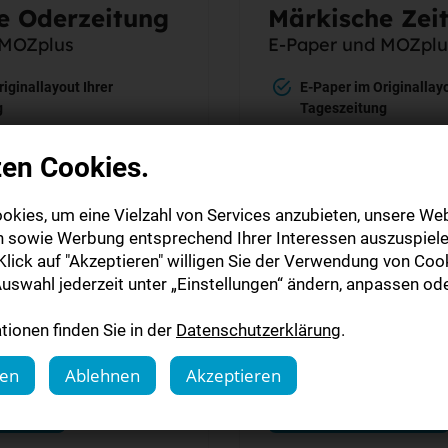
e Oderzeitung
Märkische Zei
 MOZplus
E-Paper und MOZplu
iginallayout Ihrer
E-Paper im Originallayo
g
Tageszeitung
begrenzter Zugang zu
MOZplus - unbegrenzte
MOZ.de
zen Cookies.
-Gutschein als Dankeschön
5 € Rossmann-Gutschei
okies, um eine Vielzahl von Services anzubieten, unsere Web
n sowie Werbung entsprechend Ihrer Interessen auszuspiele
lick auf "Akzeptieren" willigen Sie der Verwendung von Cook
einmalig
uswahl jederzeit unter „Einstellungen“ ändern, anpassen ode
19,00 €
ionen finden Sie in der
Datenschutzerklärung
.
det automatisch
Belieferung endet auto
gen
Ablehnen
Akzeptieren
len
Jetzt bestellen