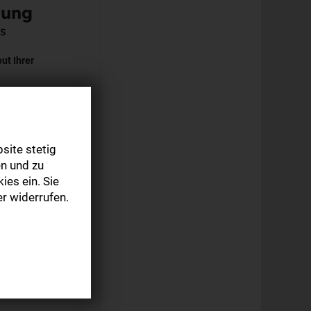
tung
s
ut Ihrer
r Zugang zu
n als Dankeschön
site stetig
n und zu
ies ein. Sie
r widerrufen.
matisch