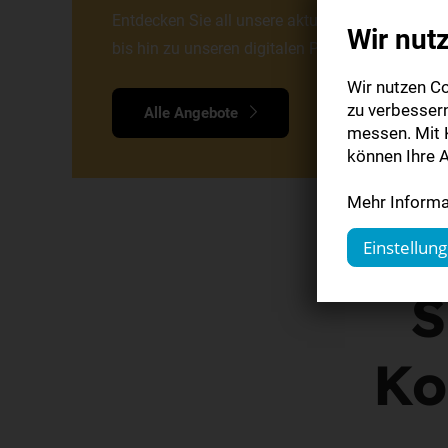
Entdecken Sie all unsere aktuellen Angebote v
Wir nut
bis hin zu unseren digitalen Produkten. Wir freu
Wir nutzen Co
zu verbesser
Alle Angebote
messen. Mit K
können Ihre A
Mehr Informat
Einstellun
S
Ko