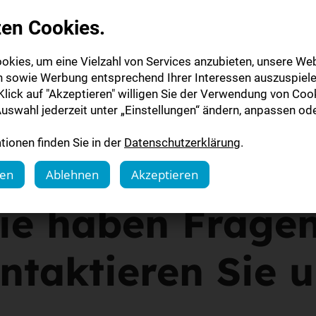
on der gedruckten Ausgabe
zen Cookies.
en uns auf Sie!
okies, um eine Vielzahl von Services anzubieten, unsere Web
n sowie Werbung entsprechend Ihrer Interessen auszuspiele
lick auf "Akzeptieren" willigen Sie der Verwendung von Cook
uswahl jederzeit unter „Einstellungen“ ändern, anpassen ode
ionen finden Sie in der
Datenschutzerklärung
.
gen
Ablehnen
Akzeptieren
ie haben Frage
ntaktieren Sie u