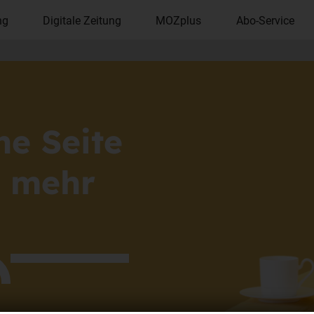
ng
Digitale Zeitung
MOZplus
Abo-Service
ne Seite
ht mehr