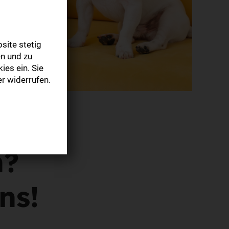
site stetig
n und zu
ies ein. Sie
r widerrufen.
n?
ns!