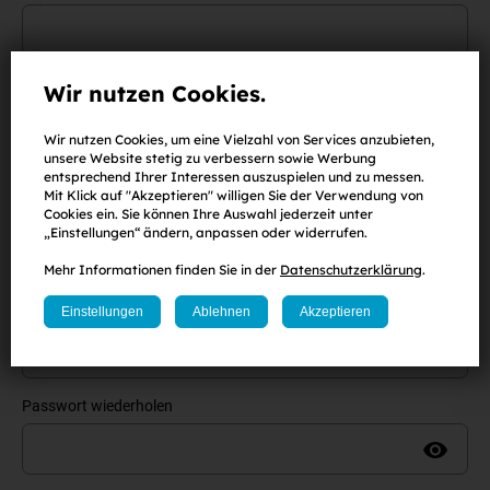
Wir nutzen Cookies.
Nachname
Wir nutzen Cookies, um eine Vielzahl von Services anzubieten,
unsere Website stetig zu verbessern sowie Werbung
entsprechend Ihrer Interessen auszuspielen und zu messen.
E-Mail-Adresse
Mit Klick auf "Akzeptieren" willigen Sie der Verwendung von
Cookies ein. Sie können Ihre Auswahl jederzeit unter
„Einstellungen“ ändern, anpassen oder widerrufen.
Mehr Informationen finden Sie in der
Datenschutzerklärung
.
Passwort
(
mind. 8 Zeichen
,
eine Zahl
sowie
ein Klein-
und
Großbuchstabe
)
Einstellungen
Ablehnen
Akzeptieren
Passwort wiederholen