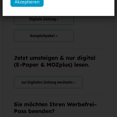
Akzeptieren
MOZplus »
Digitale Zeitung »
Komplettpaket »
Jetzt umsteigen & nur digital
(E-Paper & MOZplus) lesen.
zur Digitalen Zeitung wechseln »
Sie möchten Ihren Werbefrei-
Pass beenden?