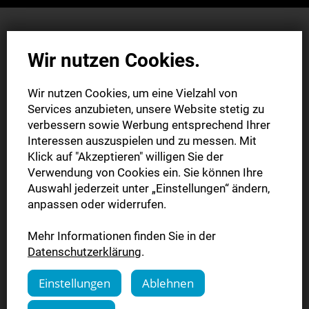
Wir nutzen Cookies.
Kündigung
Wir nutzen Cookies, um eine Vielzahl von
Services anzubieten, unsere Website stetig zu
verbessern sowie Werbung entsprechend Ihrer
Interessen auszuspielen und zu messen. Mit
1
2
3
Klick auf "Akzeptieren" willigen Sie der
Verwendung von Cookies ein. Sie können Ihre
Abo
Daten
Kündigung
Auswahl jederzeit unter „Einstellungen“ ändern,
anpassen oder widerrufen.
Mehr Informationen finden Sie in der
Welches Abonnement möchten
Datenschutzerklärung
.
Sie kündigen?
Einstellungen
Ablehnen