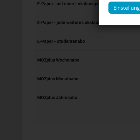
E-Paper - mit einer Lokalausgabe & MOZplus
Einstellun
E-Paper - jede weitere Lokalausgabe & MOZplus
E-Paper - Studentenabo
MOZplus Wochenabo
MOZplus Monatsabo
MOZplus Jahresabo