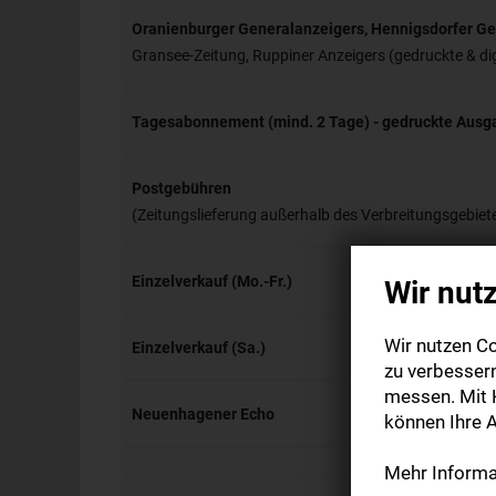
Oranienburger Generalanzeigers, Hennigsdorfer Ge
Gransee-Zeitung, Ruppiner Anzeigers (gedruckte & di
Tagesabonnement (mind. 2 Tage) - gedruckte Ausg
Postgebühren
(Zeitungslieferung außerhalb des Verbreitungsgebiet
Einzelverkauf (Mo.-Fr.)
Wir nut
Wir nutzen Co
Einzelverkauf (Sa.)
zu verbesser
messen. Mit K
Neuenhagener Echo
können Ihre A
Mehr Informat