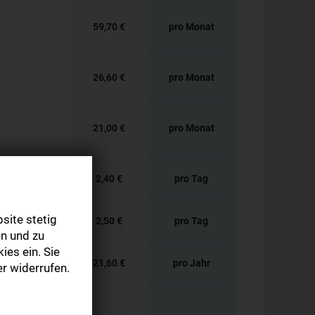
59,70 €
pro Monat
26,60 €
pro Monat
21,00 €
pro Monat
2,40 €
pro Tag
site stetig
2,50 €
pro Tag
n und zu
ies ein. Sie
21,60 €
pro Jahr
r widerrufen.