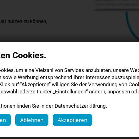
us) nutzen zu können,
ail
zugesendet. Bitte
zen Cookies.
Mail Adresse. Nach
 dem Lesen starten!
okies, um eine Vielzahl von Services anzubieten, unsere Web
n sowie Werbung entsprechend Ihrer Interessen auszuspiele
lick auf "Akzeptieren" willigen Sie der Verwendung von Cook
uswahl jederzeit unter „Einstellungen“ ändern, anpassen ode
ionen finden Sie in der
Datenschutzerklärung
.
 wünschen viel Spaß beim Le
gen
Ablehnen
Akzeptieren