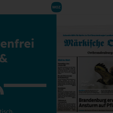
enfrei
 &
isch.