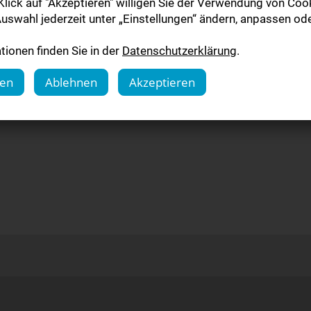
lick auf "Akzeptieren" willigen Sie der Verwendung von Cook
efkasten
uswahl jederzeit unter „Einstellungen“ ändern, anpassen ode
yout unserer Tageszeitung
OZ.de
ionen finden Sie in der
Datenschutzerklärung
.
gen
Ablehnen
Akzeptieren