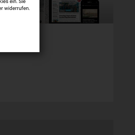
ies ein. Sie
r widerrufen.