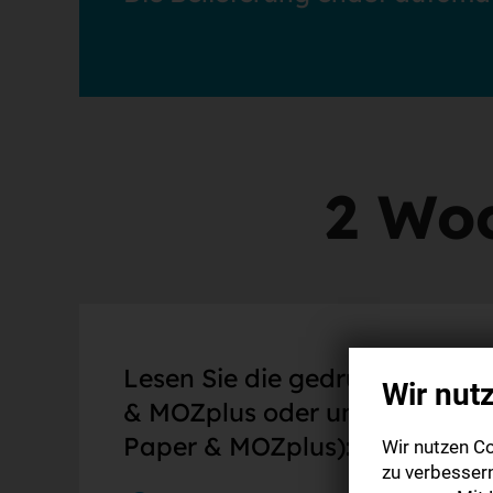
2 Woc
Lesen Sie die gedruckte Zeitun
Wir nut
& MOZplus oder unsere Digital
Paper & MOZplus):
Wir nutzen Co
zu verbesser