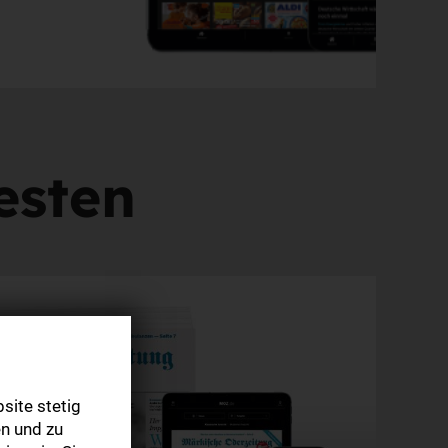
testen
site stetig
n und zu