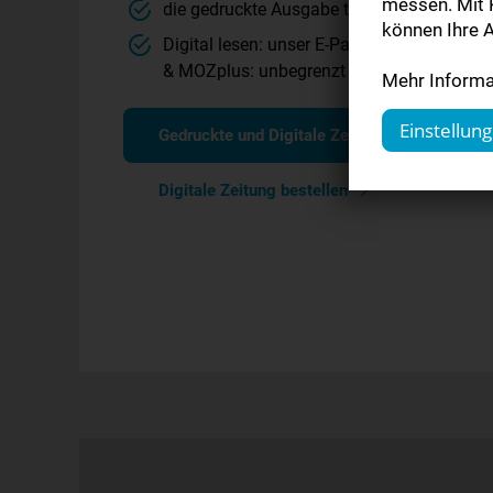
messen. Mit K
die gedruckte Ausgabe täglich in Ihrem Bri
können Ihre A
Digital lesen: unser E-Paper im Originalla
& MOZplus: unbegrenzt alle Inhalte auf M
Mehr Informat
Einstellun
Gedruckte und Digitale Zeitung bestellen
Digitale Zeitung bestellen