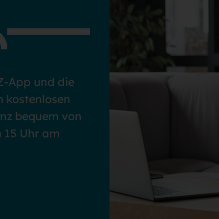
Z-App und die
m kostenlosen
anz bequem von
m 15 Uhr am