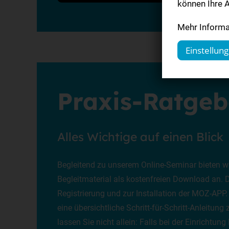
können Ihre A
Mehr Informat
Einstellun
Praxis-Ratgeb
Alles Wichtige auf einen Blick
Begleitend zu unserem Online-Seminar bieten wi
Begleitmaterial als kostenfreien Download an. Da
Registrierung und zur Installation der MOZ-APP
eine übersichtliche Schritt-für-Schritt-Anleitung
lassen Sie nicht allein: Falls bei der Einrichtun