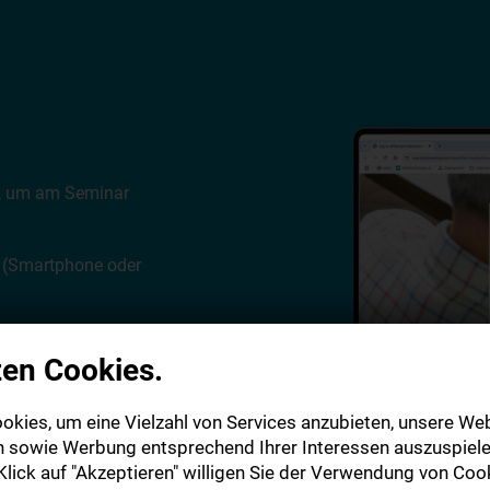
p, um am Seminar
ät (Smartphone oder
zen Cookies.
ar kostenlos. Weitere
okies, um eine Vielzahl von Services anzubieten, unsere Web
n sowie Werbung entsprechend Ihrer Interessen auszuspiele
lick auf "Akzeptieren" willigen Sie der Verwendung von Cook