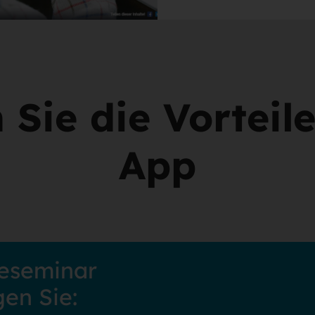
 Sie die Vorteil
App
eseminar
en Sie: