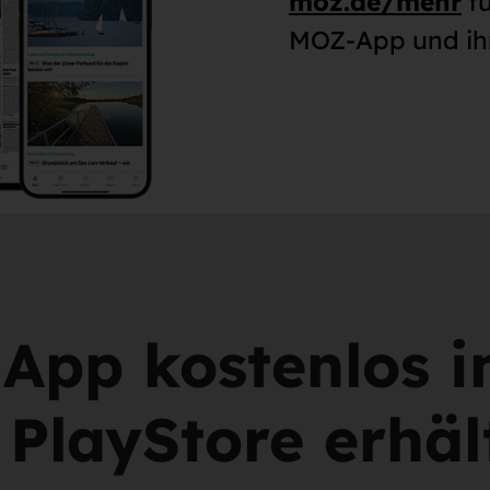
moz.de/mehr
fü
MOZ-App und ihr
App kostenlos 
PlayStore erhäl