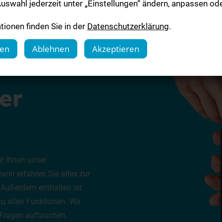
uswahl jederzeit unter „Einstellungen“ ändern, anpassen ode
ionen finden Sie in der
Datenschutzerklärung
.
gen
Ablehnen
Akzeptieren
er
r Ihnen unser
rin erfahren Sie alles zur
. Außerdem enthalten ist
 zu allen Funktionen. Wir
g Fragen auftauchen,