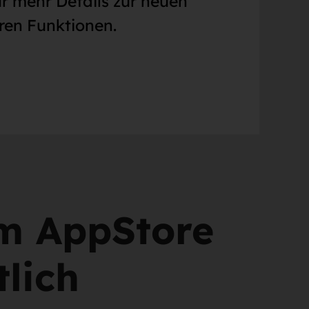
r mehr Details zur neuen
en Funktionen.
im AppStore
tlich