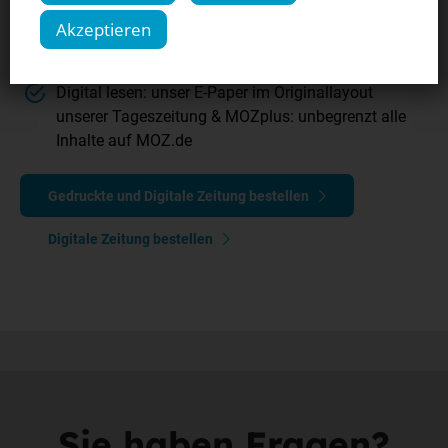
MOZplus):
Akzeptieren
die gedruckte Ausgabe täglich in Ihrem Briefkasten
Digital lesen: unser E-Paper im Originallayout
unserer Tageszeitung & MOZplus: unbegrenzt alle
Inhalte auf MOZ.de
Gedruckte und Digitale Zeitung bestellen
Digitale Zeitung bestellen
Sie haben Fragen?