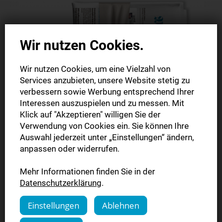
Wir nutzen Cookies.
Wir nutzen Cookies, um eine Vielzahl von
Services anzubieten, unsere Website stetig zu
verbessern sowie Werbung entsprechend Ihrer
Interessen auszuspielen und zu messen. Mit
Klick auf "Akzeptieren" willigen Sie der
Verwendung von Cookies ein. Sie können Ihre
Auswahl jederzeit unter „Einstellungen“ ändern,
Werden Sie Zeitungspate!
anpassen oder widerrufen.
Ein Zeitungspate schenkt einer (weiterführenden) Schule
Mehr Informationen finden Sie in der
der Wahl ein Jahres-Abo. Dies kann ein Abo der digitalen
Datenschutzerklärung
.
Zeitung (E-Paper) oder eines der gedruckten Zeitung sein.
Einstellungen
Ablehnen