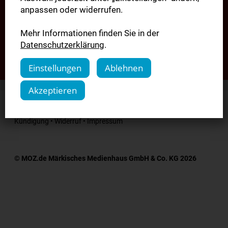
Der Vorgang wurde wegen eines Fehlers
anpassen oder widerrufen.
abgebrochen.
Mehr Informationen finden Sie in der
Datenschutzerklärung
.
Kontaktieren Sie bitte unseren Kundenservice
Einstellungen
Ablehnen
Akzeptieren
Datenschutzeinstellungen verwalten
•
AGB
•
Datenschutz
•
Kündigung
•
Widerruf
•
Impressum
© MOZ.de Märkisches Medienhaus GmbH & Co. KG 2026