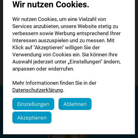
Eine App - alles drin
Wir nutzen Cookies.
Die Vorteile der MOZ-
Wir nutzen Cookies, um eine Vielzahl von
Services anzubieten, unsere Website stetig zu
App
verbessern sowie Werbung entsprechend Ihrer
Interessen auszuspielen und zu messen. Mit
Klick auf "Akzeptieren" willigen Sie der
Jetzt kostenlos im AppStore und
Verwendung von Cookies ein. Sie können Ihre
PlayStore erhältlich:
Auswahl jederzeit unter „Einstellungen“ ändern,
anpassen oder widerrufen.
Mehr Informationen finden Sie in der
Datenschutzerklärung
.
Einstellungen
Ablehnen
Akzeptieren