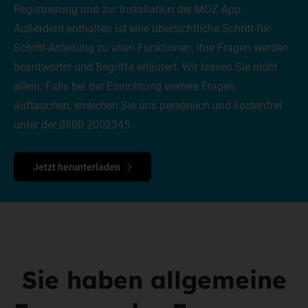
Registrierung und zur Installation der MOZ-App.
Außerdem enthalten ist eine übersichtliche Schritt-für-
Schritt-Anleitung zu allen Funktionen, Ihre Fragen werden
beantwortet und Begriffe erläutert. Wir lassen Sie nicht
allein: Falls bei der Einrichtung weitere Fragen
auftauchen, erreichen Sie uns persönlich und kostenfrei
unter der 0800 2002345.
Jetzt herunterladen
Sie haben allgemeine