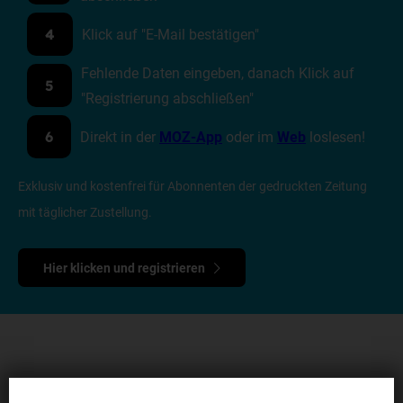
Klick auf "E-Mail bestätigen"
4
Fehlende Daten eingeben, danach Klick auf
5
"Registrierung abschließen"
Direkt in der
MOZ-App
oder im
Web
loslesen!
6
Exklusiv und kostenfrei für Abonnenten der gedruckten Zeitung
mit täglicher Zustellung.
Hier klicken und registrieren